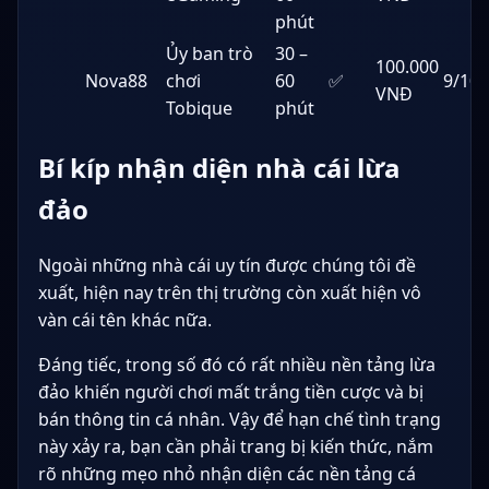
phút
Ủy ban trò
30 –
100.000
Nova88
chơi
60
✅
9/10
VNĐ
Tobique
phút
Bí kíp nhận diện nhà cái lừa
đảo
Ngoài những nhà cái uy tín được chúng tôi đề
xuất, hiện nay trên thị trường còn xuất hiện vô
vàn cái tên khác nữa.
Đáng tiếc, trong số đó có rất nhiều nền tảng lừa
đảo khiến người chơi mất trắng tiền cược và bị
bán thông tin cá nhân. Vậy để hạn chế tình trạng
này xảy ra, bạn cần phải trang bị kiến thức, nắm
rõ những mẹo nhỏ nhận diện các nền tảng cá