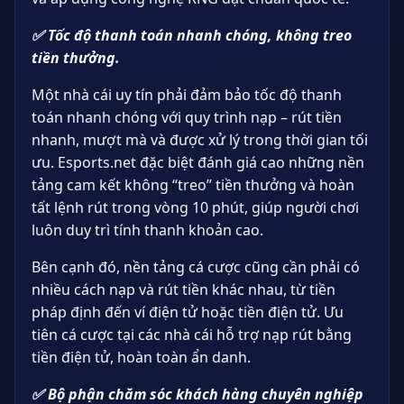
✅ Tốc độ thanh toán nhanh chóng, không treo
tiền thưởng.
Một nhà cái uy tín phải đảm bảo tốc độ thanh
toán nhanh chóng với quy trình nạp – rút tiền
nhanh, mượt mà và được xử lý trong thời gian tối
ưu. Esports.net đặc biệt đánh giá cao những nền
tảng cam kết không “treo” tiền thưởng và hoàn
tất lệnh rút trong vòng 10 phút, giúp người chơi
luôn duy trì tính thanh khoản cao.
Bên cạnh đó, nền tảng cá cược cũng cần phải có
nhiều cách nạp và rút tiền khác nhau, từ tiền
pháp định đến ví điện tử hoặc tiền điện tử. Ưu
tiên cá cược tại các nhà cái hỗ trợ nạp rút bằng
tiền điện tử, hoàn toàn ẩn danh.
✅ Bộ phận chăm sóc khách hàng chuyên nghiệp