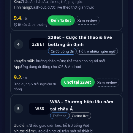
Kèo:
Châu Á, châu Âu, tài xỉu, thẻ, phạt góc
Tính năng:
Cash-out, cược live theo thời gian thực
9.4
/ 10
Đến 1xBet
Xem review
Tỷ lệ kèo & thị trường
22Bet – Cược thể thao & live
4
betting ổn định
22BET
Cá độ bóng đá
Hỗ trợ nhiều ngôn ngữ
Khuyến mãi:
Thưởng chào mừng thể thao cho người mới
App:
Ứng dụng di động cho iOS & Android
9.2
/ 10
Chơi tại 22Bet
Xem review
Ứng dụng & trải nghiệm di
động
W88 – Thương hiệu lâu năm
5
tại châu Á
W88
Thể thao
Casino live
Ưu điểm:
Nhiều giao diện kèo, hỗ trợ tiếng Việt
Nhược điểm:
Giao diện hơi cũ trên một số thiết bị