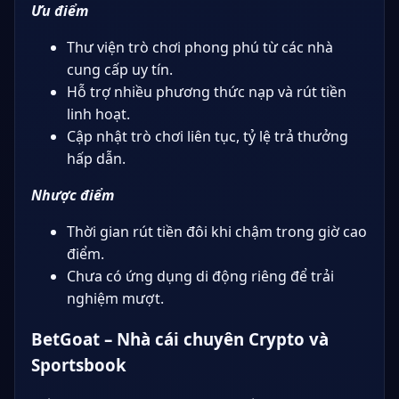
Ưu điểm
Thư viện trò chơi phong phú từ các nhà
cung cấp uy tín.
Hỗ trợ nhiều phương thức nạp và rút tiền
linh hoạt.
Cập nhật trò chơi liên tục, tỷ lệ trả thưởng
hấp dẫn.
Nhược điểm
Thời gian rút tiền đôi khi chậm trong giờ cao
điểm.
Chưa có ứng dụng di động riêng để trải
nghiệm mượt.
BetGoat – Nhà cái chuyên Crypto và
Sportsbook