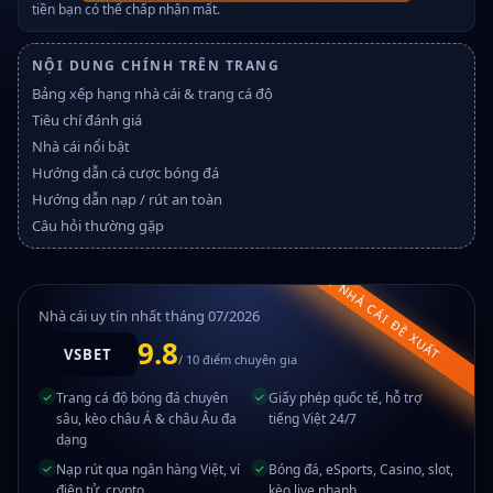
tiền bạn có thể chấp nhận mất.
NỘI DUNG CHÍNH TRÊN TRANG
Bảng xếp hạng nhà cái & trang cá độ
Tiêu chí đánh giá
Nhà cái nổi bật
Hướng dẫn cá cược bóng đá
Hướng dẫn nạp / rút an toàn
Câu hỏi thường gặp
#1 NHÀ CÁI ĐỀ XUẤT
Nhà cái uy tín nhất tháng 07/2026
9.8
VSBET
/ 10 điểm chuyên gia
✓
✓
Trang cá độ bóng đá chuyên
Giấy phép quốc tế, hỗ trợ
sâu, kèo châu Á & châu Âu đa
tiếng Việt 24/7
dạng
✓
✓
Nạp rút qua ngân hàng Việt, ví
Bóng đá, eSports, Casino, slot,
điện tử, crypto
kèo live nhanh