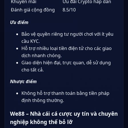
Khuyến mãi
Ưu đãi Crypto hấp dẫn
Đánh giá cộng đồng
8.5/10
Ưu điểm
Bảo vệ quyền riêng tư người chơi với ít yêu
cầu KYC.
Hỗ trợ nhiều loại tiền điện tử cho các giao
dịch nhanh chóng.
Giao diện hiện đại, trực quan, dễ sử dụng
cho tất cả.
Nhược điểm
Không hỗ trợ thanh toán bằng tiền pháp
định thông thường.
We88 – Nhà cái cá cược uy tín và chuyên
nghiệp không thể bỏ lỡ