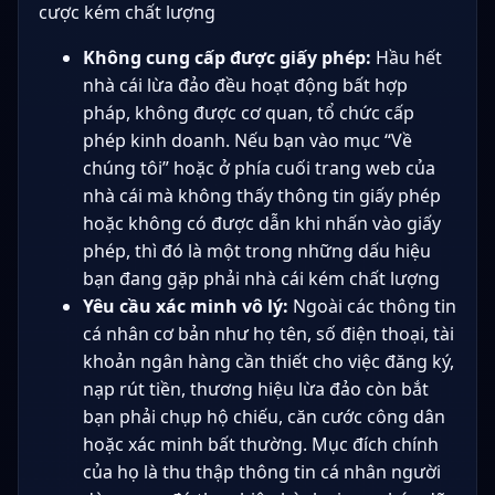
cược kém chất lượng
Không cung cấp được giấy phép:
Hầu hết
nhà cái lừa đảo đều hoạt động bất hợp
pháp, không được cơ quan, tổ chức cấp
phép kinh doanh. Nếu bạn vào mục “Về
chúng tôi” hoặc ở phía cuối trang web của
nhà cái mà không thấy thông tin giấy phép
hoặc không có được dẫn khi nhấn vào giấy
phép, thì đó là một trong những dấu hiệu
bạn đang gặp phải nhà cái kém chất lượng
Yêu cầu xác minh vô lý:
Ngoài các thông tin
cá nhân cơ bản như họ tên, số điện thoại, tài
khoản ngân hàng cần thiết cho việc đăng ký,
nạp rút tiền, thương hiệu lừa đảo còn bắt
bạn phải chụp hộ chiếu, căn cước công dân
hoặc xác minh bất thường. Mục đích chính
của họ là thu thập thông tin cá nhân người