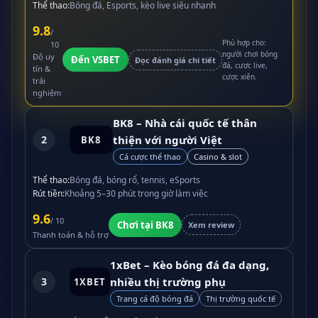
Thể thao:
Bóng đá, Esports, kèo live siêu nhanh
9.8
/
Phù hợp cho:
10
người chơi bóng
Độ uy
Đến VSBET
Đọc đánh giá chi tiết
đá, cược live,
tín &
cược xiên.
trải
nghiệm
BK8 – Nhà cái quốc tế thân
2
thiện với người Việt
BK8
Cá cược thể thao
Casino & slot
Thể thao:
Bóng đá, bóng rổ, tennis, eSports
Rút tiền:
Khoảng 5–30 phút trong giờ làm việc
9.6
/ 10
Chơi tại BK8
Xem review
Thanh toán & hỗ trợ
1xBet – Kèo bóng đá đa dạng,
3
nhiều thị trường phụ
1XBET
Trang cá độ bóng đá
Thị trường quốc tế