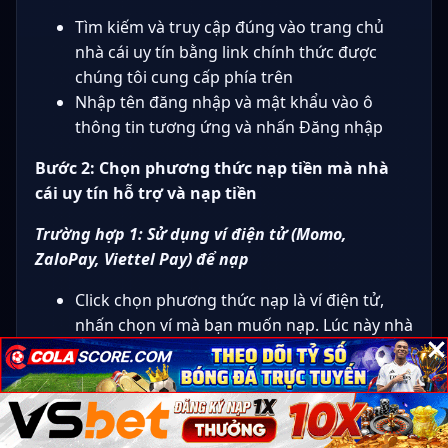
Tìm kiếm và truy cập đúng vào trang chủ
nhà cái uy tín bằng link chính thức được
chúng tôi cung cấp phía trên
Nhập tên đăng nhập và mật khẩu vào ô
thông tin tương ứng và nhấn Đăng nhập
Bước 2: Chọn phương thức nạp tiền mà nhà
cái uy tín hỗ trợ và nạp tiền
Trường hợp 1: Sử dụng ví điện tử (Momo,
ZaloPay, Viettel Pay) để nạp
Click chọn phương thức nạp là ví điện tử,
nhấn chọn ví mà bạn muốn nạp. Lúc này nhà
×
×
×
cái sẽ hiển thị mã QR/thông tin nạp tiền để
nạp
Đăng nhập vào ví tương ứng và nạp tiền
theo hướng dẫn trên màn hình nhà cái.