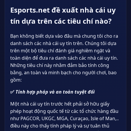
Esports.net đề xuất nhà cái uy
tín dựa trên các tiêu chí nào?
Bạn không biết dựa vào đâu mà chung tôi cho ra
danh sách các nhà cái uy tín trên. Chúng tôi dựa
trên một bộ tiêu chí đánh giá nghiêm ngặt và
toàn diện để đưa ra danh sách các nhà cái uy tín.
Những tiêu chí này nhằm đảm bảo tính công
bằng, an toàn và minh bạch cho người chơi, bao
gồm:
✅
Tính hợp pháp và an toàn tuyệt đối
Một nhà cái uy tín trước hết phải sở hữu giấy
phép hoạt động quốc tế từ các tổ chức hàng đầu
như PAGCOR, UKGC, MGA, Curaçao, Isle of Man,..
điều này cho thấy tính pháp lý và sự tuân thủ