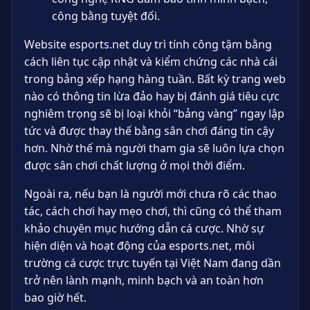
công bằng tuyệt đối.
Website esports.net duy trì tính công tậm bằng
cách liên tục cập nhật và kiểm chứng các nhà cái
trong bảng xếp hạng hàng tuần. Bất kỳ trang web
nào có thông tin lừa đảo hay bị đánh giá tiêu cực
nghiêm trọng sẽ bị loại khỏi “bảng vàng” ngay lập
tức và được thay thế bằng sân chơi đáng tin cậy
hơn. Nhờ thế mà người tham gia sẽ luôn lựa chọn
được sân chơi chất lượng ở mọi thời điểm.
Ngoài ra, nếu bạn là người mới chưa rõ các thao
tác, cách chơi hay mẹo chơi, thì cũng có thể tham
khảo chuyên mục hướng dẫn cá cược. Nhờ sự
hiện diện và hoạt động của esports.net, môi
trường cá cược trực tuyến tại Việt Nam đang dần
trở nên lành mạnh, minh bạch và an toàn hơn
bao giờ hết.