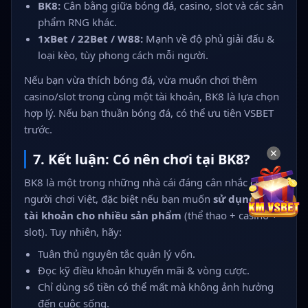
BK8:
Cân bằng giữa bóng đá, casino, slot và các sản
phẩm RNG khác.
1xBet / 22Bet / W88:
Mạnh về độ phủ giải đấu &
loại kèo, tùy phong cách mỗi người.
Nếu bạn vừa thích bóng đá, vừa muốn chơi thêm
casino/slot trong cùng một tài khoản, BK8 là lựa chọn
hợp lý. Nếu bạn thuần bóng đá, có thể ưu tiên VSBET
trước.
✕
7. Kết luận: Có nên chơi tại BK8?
BK8 là một trong những nhà cái đáng cân nhắc cho
người chơi Việt, đặc biệt nếu bạn muốn
sử dụng một
tài khoản cho nhiều sản phẩm
(thể thao + casino +
slot). Tuy nhiên, hãy:
Tuân thủ nguyên tắc quản lý vốn.
Đọc kỹ điều khoản khuyến mãi & vòng cược.
Chỉ dùng số tiền có thể mất mà không ảnh hưởng
đến cuộc sống.