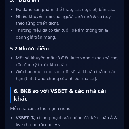
5.1 Ưu điểm
Đa dạng sản phẩm: thể thao, casino, slot, bắn cá...
Nhiều khuyến mãi cho người chơi mới & cũ (tùy
theo từng chiến dịch).
Thương hiệu đã có tên tuổi, dễ tìm thông tin &
đánh giá trên mạng.
5.2 Nhược điểm
Một số khuyến mãi có điều kiện vòng cược khá cao,
cần đọc kỹ trước khi nhận.
Giới hạn mức cược với một số tài khoản thắng dài
hạn (tình trạng chung của nhiều nhà cái).
6. BK8 so với VSBET & các nhà cái
khác
Mỗi nhà cái có thế mạnh riêng:
VSBET:
Tập trung mạnh vào bóng đá, kèo châu Á &
live cho người chơi VN.