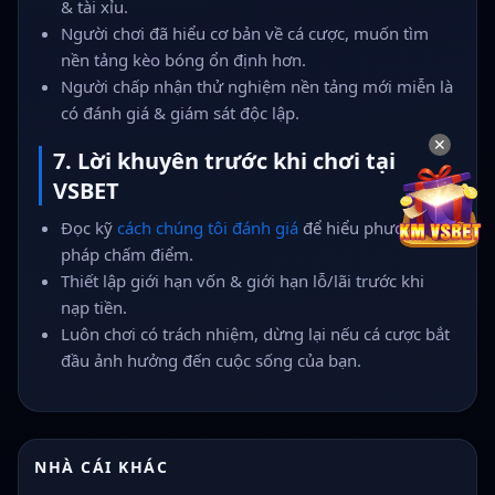
& tài xỉu.
Người chơi đã hiểu cơ bản về cá cược, muốn tìm
nền tảng kèo bóng ổn định hơn.
Người chấp nhận thử nghiệm nền tảng mới miễn là
có đánh giá & giám sát độc lập.
✕
7. Lời khuyên trước khi chơi tại
VSBET
Đọc kỹ
cách chúng tôi đánh giá
để hiểu phương
pháp chấm điểm.
Thiết lập giới hạn vốn & giới hạn lỗ/lãi trước khi
nạp tiền.
Luôn chơi có trách nhiệm, dừng lại nếu cá cược bắt
đầu ảnh hưởng đến cuộc sống của bạn.
NHÀ CÁI KHÁC