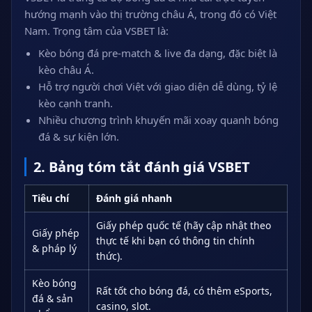
hướng mạnh vào thị trường châu Á, trong đó có Việt
Nam. Trọng tâm của VSBET là:
Kèo bóng đá pre-match & live đa dạng, đặc biệt là
kèo châu Á.
Hỗ trợ người chơi Việt với giao diện dễ dùng, tỷ lệ
kèo cạnh tranh.
Nhiều chương trình khuyến mãi xoay quanh bóng
đá & sự kiện lớn.
2. Bảng tóm tắt đánh giá VSBET
Tiêu chí
Đánh giá nhanh
Giấy phép quốc tế (hãy cập nhật theo
Giấy phép
thực tế khi bạn có thông tin chính
& pháp lý
thức).
Kèo bóng
Rất tốt cho bóng đá, có thêm eSports,
đá & sản
casino, slot.