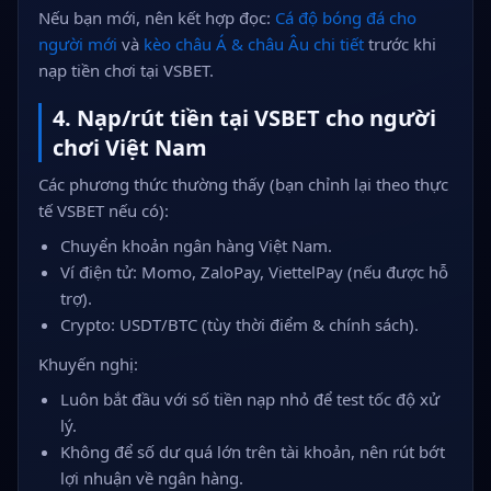
Nếu bạn mới, nên kết hợp đọc:
Cá độ bóng đá cho
người mới
và
kèo châu Á & châu Âu chi tiết
trước khi
nạp tiền chơi tại VSBET.
4. Nạp/rút tiền tại VSBET cho người
chơi Việt Nam
Các phương thức thường thấy (bạn chỉnh lại theo thực
tế VSBET nếu có):
Chuyển khoản ngân hàng Việt Nam.
Ví điện tử: Momo, ZaloPay, ViettelPay (nếu được hỗ
trợ).
Crypto: USDT/BTC (tùy thời điểm & chính sách).
Khuyến nghị:
Luôn bắt đầu với số tiền nạp nhỏ để test tốc độ xử
lý.
Không để số dư quá lớn trên tài khoản, nên rút bớt
lợi nhuận về ngân hàng.