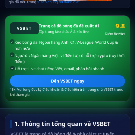
giá đã nêu trong
“Cách chúng tôi đánh giá”
.
9.8
Trang cá độ bóng đá đề xuất #1
VSBET
Tập trung kèo châu Á & kèo live
Điểm BetViet
✓
Kèo bóng đá: Ngoại hạng Anh, C1, V-League, World Cup &
hơn nữa
✓
Nạp/rút: Ngân hàng Việt, ví điện tử, có hỗ trợ crypto (tùy thời
điểm)
✓
Hỗ trợ: Live chat tiếng Việt, email, phản hồi nhanh
Đến VSBET ngay
18+. Vui lòng đọc kỹ điều khoản & điều kiện trên trang chủ VSBET trước
khi tham gia.
1. Thông tin tổng quan về VSBET
VSBET là trang cá độ bóng đá & nhà cái trực tuyến