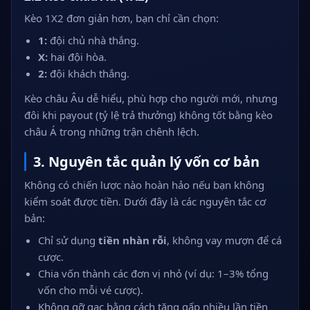
Kèo 1X2 đơn giản hơn, bạn chỉ cần chọn:
1:
đội chủ nhà thắng.
X:
hai đội hòa.
2:
đội khách thắng.
Kèo châu Âu dễ hiểu, phù hợp cho người mới, nhưng
đôi khi payout (tỷ lệ trả thưởng) không tốt bằng kèo
châu Á trong những trận chênh lệch.
3. Nguyên tắc quản lý vốn cơ bản
Không có chiến lược nào hoàn hảo nếu bạn không
kiểm soát được tiền. Dưới đây là các nguyên tắc cơ
bản:
Chỉ sử dụng
tiền nhàn rỗi
, không vay mượn để cá
cược.
Chia vốn thành các đơn vị nhỏ (ví dụ: 1–3% tổng
vốn cho mỗi vé cược).
Không gỡ gạc bằng cách tăng gấp nhiều lần tiền