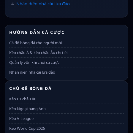
Nhận diện nhà cái lừa đảo
HƯỚNG DẪN CÁ CƯỢC
Cá độ bóng đá cho người mới
Kèo châu Á & kèo châu Âu chi tiết
Quản lý vốn khi chơi cá cược
Nhận diện nhà cái lừa đảo
CHỦ ĐỀ BÓNG ĐÁ
Kèo C1 châu Âu
Kèo Ngoại hạng Anh
Kèo V-League
Kèo World Cup 2026