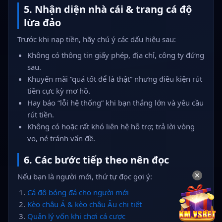
5. Nhận diện nhà cái & trang cá độ
lừa đảo
Trước khi nạp tiền, hãy chú ý các dấu hiệu sau:
Không có thông tin giấy phép, địa chỉ, công ty đứng
sau.
Khuyến mãi “quá tốt để là thật” nhưng điều kiện rút
tiền cực kỳ mơ hồ.
Hay báo “lỗi hệ thống” khi bạn thắng lớn và yêu cầu
rút tiền.
Không có hoặc rất khó liên hệ hỗ trợ; trả lời vòng
vo, né tránh vấn đề.
6. Các bước tiếp theo nên đọc
✕
Nếu bạn là người mới, thứ tự đọc gợi ý:
Cá độ bóng đá cho người mới
Kèo châu Á & kèo châu Âu chi tiết
Quản lý vốn khi chơi cá cược