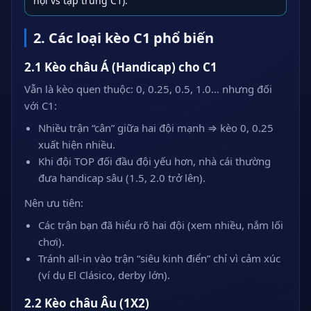
nội vs tập trung C1).
2. Các loại kèo C1 phổ biến
2.1 Kèo châu Á (Handicap) cho C1
Vẫn là kèo quen thuộc: 0, 0.25, 0.5, 1.0… nhưng đối
với C1:
Nhiều trận “cân” giữa hai đội mạnh ⇒ kèo 0, 0.25
xuất hiện nhiều.
Khi đội TOP đối đầu đội yếu hơn, nhà cái thường
đưa handicap sâu (1.5, 2.0 trở lên).
Nên ưu tiên:
Các trận bạn đã hiểu rõ hai đội (xem nhiều, nắm lối
chơi).
Tránh all-in vào trận “siêu kinh điển” chỉ vì cảm xúc
(ví dụ El Clásico, derby lớn).
2.2 Kèo châu Âu (1X2)