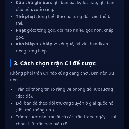
Cầu thủ ghi bàn:
ghi bàn bất kỳ lúc nào, ghi bàn
đầu tiên/cuối cùng.
Thẻ phạt:
tổng thẻ, thẻ cho từng đội, cầu thủ bị
thẻ.
Phạt góc:
tổng góc, đội nào nhiều góc hơn, chấp
góc.
Kèo hiệp 1 / hiệp 2:
kết quả, tài xỉu, handicap
riêng từng hiệp.
3. Cách chọn trận C1 để cược
Không phải trận C1 nào cũng đáng chơi. Bạn nên ưu
tiên:
Trận có thông tin rõ ràng về phong độ, lực lượng
(đọc dễ).
Đội bạn đã theo dõi thường xuyên ở giải quốc nội
(đỡ “mù thông tin”).
Tránh cược dàn trải tất cả các trận trong ngày – chỉ
chọn 1–3 trận bạn hiểu rõ.