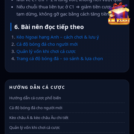
Nếu chuỗi thua liên tục ở C1 ⇒ giảm tiền cược hoặc
tạm dừng, không gỡ gạc bằng cách tăng tiền.
6. Bài nên đọc tiếp theo
Kèo Ngoại hạng Anh – cách chơi & lưu ý
Cá độ bóng đá cho người mới
Quản lý vốn khi chơi cá cược
Trang cá độ bóng đá – so sánh & lựa chọn
HƯỚNG DẪN CÁ CƯỢC
Hướng dẫn cá cược phổ biến
Cá độ bóng đá cho người mới
Kèo châu Á & kèo châu Âu chi tiết
Quản lý vốn khi chơi cá cược