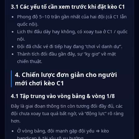
3.1 Các yếu tố cần xem trước khi đặt kèo C1
Phong độ 5–10 trận gần nhất của hai đội (cả C1 lẫn
quốc nội).
Lịch thi đấu dày hay không, có xoay tua ở C1 / quốc
nội.
Đội đã chắc vé đi tiếp hay đang “chơi vì danh dự”.
Thành tích đối đầu gần đây, sự “kỵ giơ” về mặt
chiến thuật.
4. Chiến lược đơn giản cho người
mới chơi kèo C1
4.1 Tập trung vào vòng bảng & vòng 1/8
Đây là giai đoạn thông tin còn tương đối đầy đủ, các
đội chưa xoay tua quá bất ngờ, và “động lực” rõ ràng
hơn.
Ở vòng bảng, đội mạnh gặp đội yếu ⇒ kèo
handicap & tài xỉu rõ xu hướng.