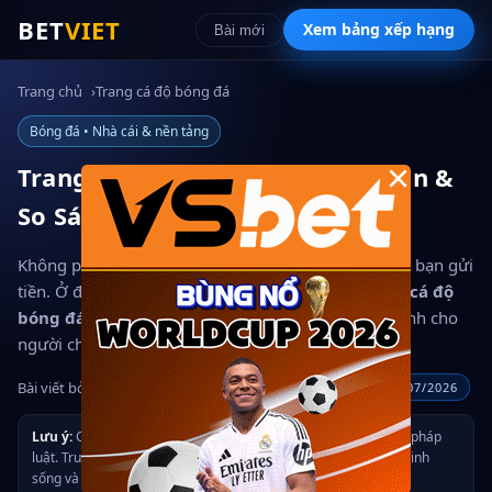
BET
VIET
Xem bảng xếp hạng
Bài mới
Trang chủ
Trang cá độ bóng đá
Bóng đá • Nhà cái & nền tảng
×
Trang Cá Độ Bóng Đá – Cách Chọn &
So Sánh Nhà Cái Bóng Đá Uy Tín
Không phải trang nào có kèo bóng đá cũng đáng để bạn gửi
tiền. Ở đây, chúng tôi giải thích tiêu chí chọn
trang cá độ
bóng đá uy tín
, cách so sánh nhà cái và gợi ý lộ trình cho
người chơi Việt Nam.
Bài viết bởi
Đội ngũ Betting Research VN
CẬP NHẬT: 01/07/2026
Lưu ý:
Chúng tôi không khuyến khích cá cược trái với quy định pháp
luật. Trước khi tham gia, hãy kiểm tra kỹ luật pháp tại nơi bạn sinh
sống và chỉ chơi ở những trang được phép hoạt động.